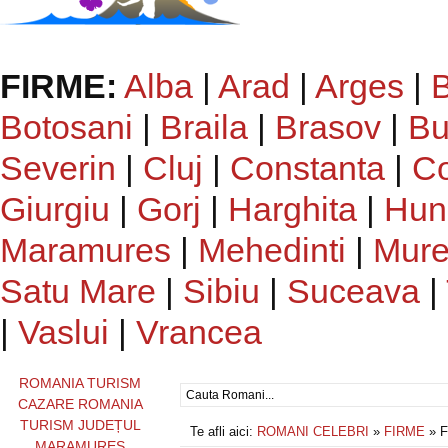
FIRME:
Alba
|
Arad
|
Arges
|
Botosani
|
Braila
|
Brasov
|
Bu
Severin
|
Cluj
|
Constanta
|
C
Giurgiu
|
Gorj
|
Harghita
|
Hun
Maramures
|
Mehedinti
|
Mur
Satu Mare
|
Sibiu
|
Suceava
|
|
Vaslui
|
Vrancea
ROMANIA TURISM
CAZARE ROMANIA
TURISM JUDEȚUL
Te afli aici:
ROMANI CELEBRI
»
FIRME
» F
MARAMUREȘ