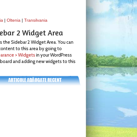
ia
|
Oltenia
|
Transilvania
debar 2 Widget Area
is the Sidebar 2 Widget Area. You can
ontent to this area by going to
arance > Widgets
in your WordPress
board and adding new widgets to this