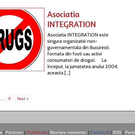
Asociatia
INTEGRATION
Asociatia INTEGRATION este
singura organizatie non-
guvernamentala din Bucuresti,
formata din fosti sau activi
consumatori de droguri. La
început, la jumatatea anului 2004,
aceasta […]
…
8
Next »
a
|
Parteneri
|
Publicitate
|
Abonare newsletter
|
Facebook
|
RSS
|
Pent