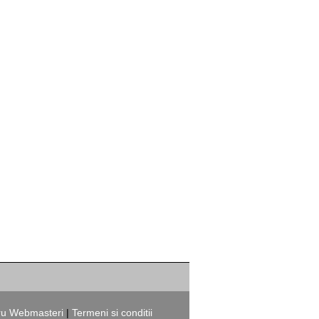
ru Webmasteri
|
Termeni si conditii