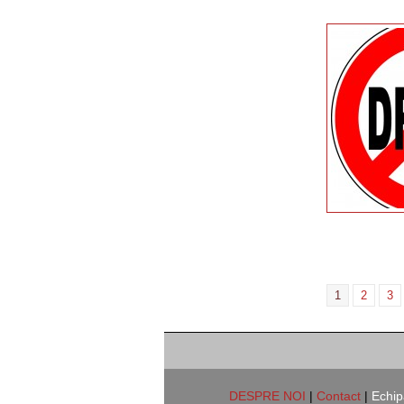
1
2
3
DESPRE NOI
|
Contact
|
Echip