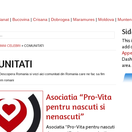
Banat
|
Bucovina
|
Crisana
|
Dobrogea
|
Maramures
|
Moldova
|
Munten
Si
This 
ANI CELEBRI
» COMUNITATI
add c
Appe
Dash
NITATI
area.
scopera Romania si vezi aici comunitati din Romania care ne fac sa fim
em romani
Asociatia “Pro-Vita
pentru nascuti si
nenascuti”
Asociatia “Pro-Vita pentru nascuti