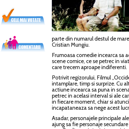
parte din numarul destul de mare
Cristian Mungiu.
Frumoasa comedie incearca sa ad
scene comice, ce se petrec in viata
care trecem aproape indiferenti.
Potrivit regizorului, Filmul „Occi
intamplare, timp si surprize. Cu al
actiune incearca sa puna in scena 
petrec in acelasi interval si ale c
in fiecare moment, chiar si atunc
incapataneaza sa nege acest lucr
Asadar, personajele principale al
ajung sa fie personaje secundare i