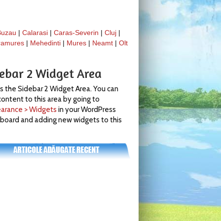
Buzau
|
Calarasi
|
Caras-Severin
|
Cluj
|
ramures
|
Mehedinti
|
Mures
|
Neamt
|
Olt
debar 2 Widget Area
is the Sidebar 2 Widget Area. You can
ontent to this area by going to
arance > Widgets
in your WordPress
board and adding new widgets to this