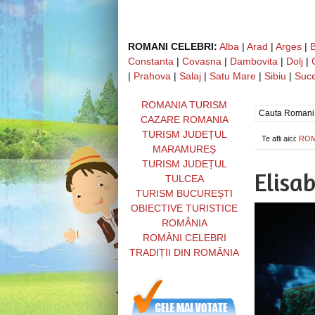
ROMANI CELEBRI:
Alba
|
Arad
|
Arges
|
Constanta
|
Covasna
|
Dambovita
|
Dolj
|
|
Prahova
|
Salaj
|
Satu Mare
|
Sibiu
|
Suc
ROMANIA TURISM
CAZARE ROMANIA
TURISM JUDEȚUL
Te afli aici:
ROM
MARAMUREȘ
TURISM JUDEȚUL
Elisa
TULCEA
TURISM BUCUREȘTI
OBIECTIVE TURISTICE
ROMÂNIA
ROMÂNI CELEBRI
TRADIȚII DIN ROMÂNIA