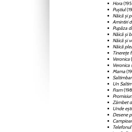
Hora
(195
Puștiul
(1
Năică și p
Amintiri d
Pupăza di
Năică și 
Năică și v
Năică ple
Tinerețe 
Veronica
(
Veronica 
Mama
(19
Saltimban
Un Saltim
Fram
(198
Promisiun
Zâmbet d
Unde ești 
Desene pe
Campioa
Telefonul