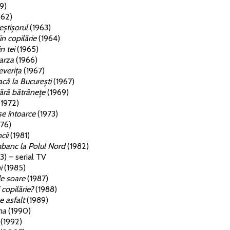
9)
962)
eștișorul
(1963)
in copilărie
(1964)
n tei
(1965)
barza
(1966)
everița
(1967)
acă la București
(1967)
fără bătrânețe
(1969)
1972)
se întoarce
(1973)
76)
cii
(1981)
banc la Polul Nord
(1982)
3) – serial TV
i
(1985)
e soare
(1987)
copilărie?
(1988)
 asfalt
(1989)
na
(1990)
(1992)