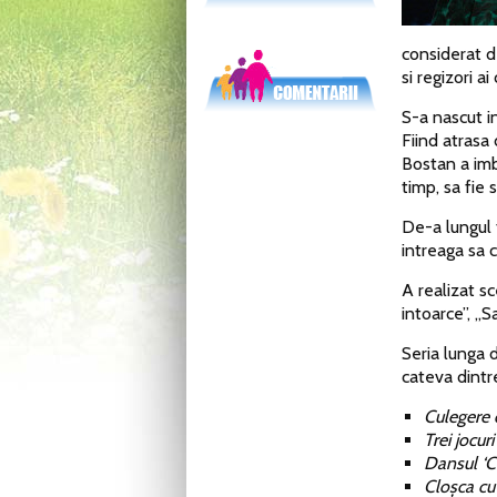
considerat de
si regizori a
S-a nascut in
Fiind atrasa
Bostan a imb
timp, sa fie 
De-a lungul 
intreaga sa c
A realizat sc
intoarce”, „S
Seria lunga 
cateva dintre
Culegere 
Trei jocur
Dansul ‘Cl
Cloșca cu