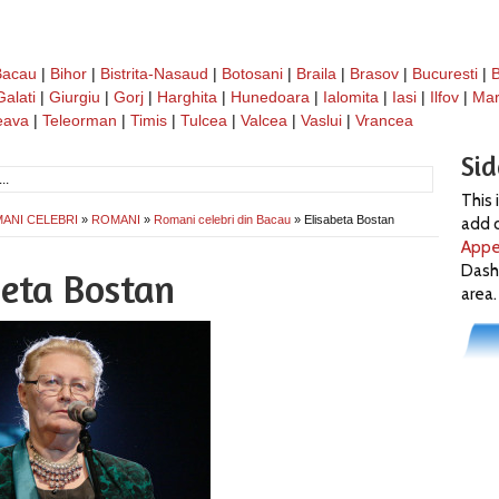
Bacau
|
Bihor
|
Bistrita-Nasaud
|
Botosani
|
Braila
|
Brasov
|
Bucuresti
|
Galati
|
Giurgiu
|
Gorj
|
Harghita
|
Hunedoara
|
Ialomita
|
Iasi
|
Ilfov
|
Ma
eava
|
Teleorman
|
Timis
|
Tulcea
|
Valcea
|
Vaslui
|
Vrancea
Si
This 
ANI CELEBRI
»
ROMANI
»
Romani celebri din Bacau
» Elisabeta Bostan
add c
Appe
Dash
beta Bostan
area.