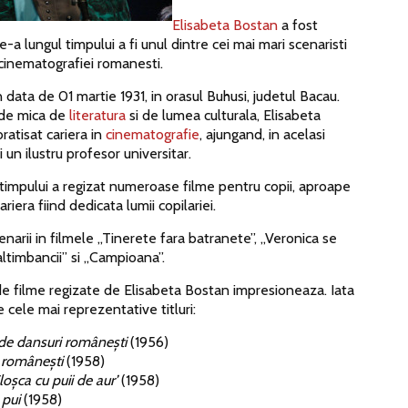
Elisabeta Bostan
a fost
-a lungul timpului a fi unul dintre cei mai mari scenaristi
i cinematografiei romanesti.
 data de 01 martie 1931, in orasul Buhusi, judetul Bacau.
 de mica de
literatura
si de lumea culturala, Elisabeta
ratisat cariera in
cinematografie
, ajungand, in acelasi
si un ilustru profesor universitar.
timpului a regizat numeroase filme pentru copii, aproape
ariera fiind dedicata lumii copilariei.
enarii in filmele „Tinerete fara batranete”, „Veronica se
altimbancii” si „Campioana”.
de filme regizate de Elisabeta Bostan impresioneaza. Iata
 cele mai reprezentative titluri:
de dansuri românești
(1956)
i românești
(1958)
oșca cu puii de aur’
(1958)
 pui
(1958)