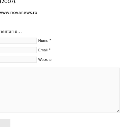
 (2007).
//www.novanews.ro
entariu...
*
Nume
*
Email
Website