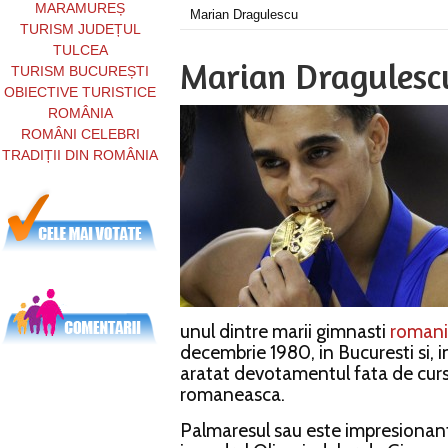
MARAMUREȘ
Marian Dragulescu
TURISM JUDEȚUL
TULCEA
Marian Dragulesc
TURISM BUCUREȘTI
OBIECTIVE TURISTICE
ROMÂNIA
ROMÂNI CELEBRI
TRADIȚII DIN ROMÂNIA
unul dintre marii gimnasti
romani
decembrie 1980, in Bucuresti si, in
aratat devotamentul fata de curs
romaneasca.
Palmaresul sau este impresionant,