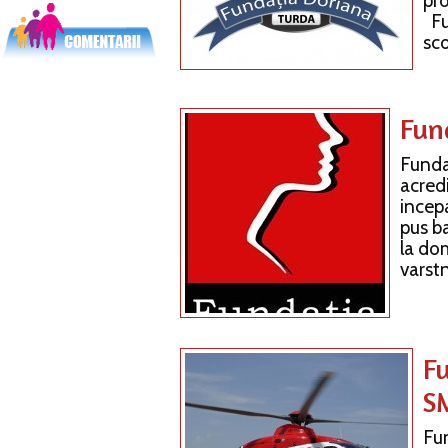
pro
Fu
sco
Fun
Funda
acredi
incep
pus ba
la do
varstn
F
S
Fu