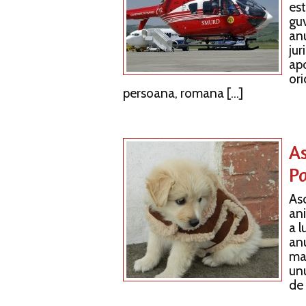
est
guv
an
jur
ap
ori
persoana, romana […]
As
Pa
Aso
ani
a l
an
mat
unu
de 