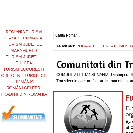
ROMANIA TURISM
CAZARE ROMANIA
TURISM JUDEȚUL
Te afli aici:
ROMANI CELEBRI
»
COMUNITA
MARAMUREȘ
TURISM JUDEȚUL
Comunitati din T
TULCEA
TURISM BUCUREȘTI
COMUNITATI TRANSILVANIA. Descopera Roma
OBIECTIVE TURISTICE
Transilvania care ne fac sa fim mandri ca s
ROMÂNIA
ROMÂNI CELEBRI
TRADIȚII DIN ROMÂNIA
F
Fu
or
gu
si 