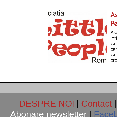
As
P
Aso
inf
ca 
car
can
pro
DESPRE NOI
|
Contact
Abonare newsletter
|
Face