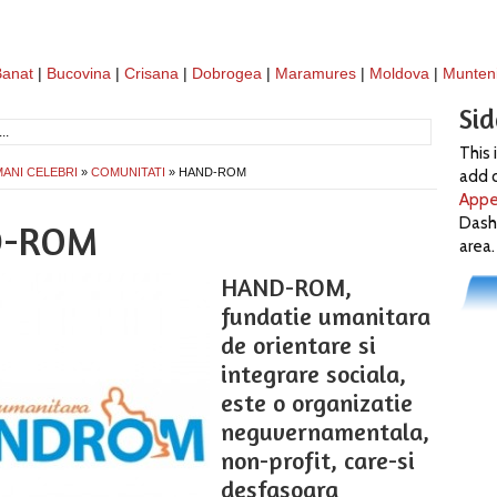
Banat
|
Bucovina
|
Crisana
|
Dobrogea
|
Maramures
|
Moldova
|
Munten
Si
This 
ANI CELEBRI
»
COMUNITATI
» HAND-ROM
add c
Appe
Dash
D-ROM
area.
HAND-ROM,
fundatie umanitara
de orientare si
integrare sociala,
este o organizatie
neguvernamentala,
non-profit, care-si
desfasoara