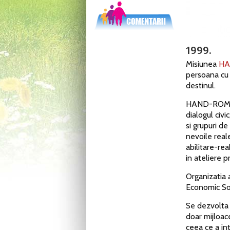
1999.
Misiunea
H
persoana cu d
destinul.
HAND-ROM of
dialogul civi
si grupuri de
nevoile reale
abilitare-re
in ateliere p
Organizatia a
Economic Soc
Se dezvolta 
doar mijloace
ceea ce a int