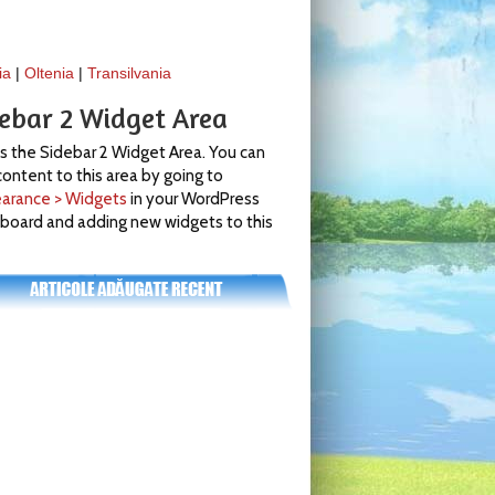
ia
|
Oltenia
|
Transilvania
debar 2 Widget Area
is the Sidebar 2 Widget Area. You can
ontent to this area by going to
arance > Widgets
in your WordPress
board and adding new widgets to this