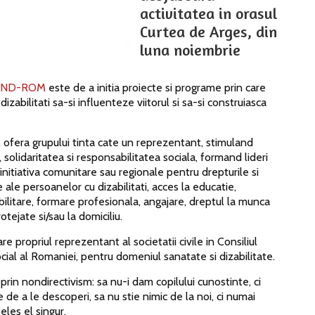
activitatea in orasul
Curtea de Arges, din
luna noiembrie
AND-ROM
este de a initia proiecte si programe prin care
izabilitati sa-si influenteze viitorul si sa-si construiasca
era grupului tinta cate un reprezentant, stimuland
c, solidaritatea si responsabilitatea sociala, formand lideri
 initiativa comunitare sau regionale pentru drepturile si
 ale persoanelor cu dizabilitati, acces la educatie,
abilitare, formare profesionala, angajare, dreptul la munca
rotejate si/sau la domiciliu.
re propriul reprezentant al societatii civile in Consiliul
ial al Romaniei, pentru domeniul sanatate si dizabilitate.
prin nondirectivism: sa nu-i dam copilului cunostinte, ci
 de a le descoperi, sa nu stie nimic de la noi, ci numai
eles el singur.