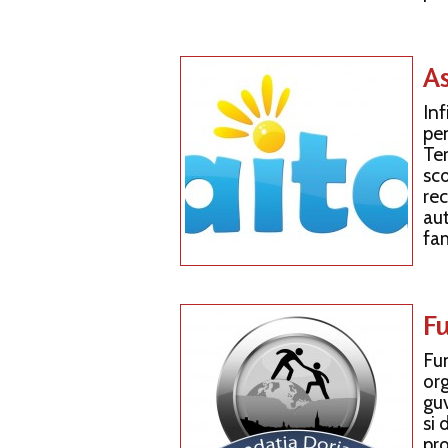
As
Inf
pen
Ter
sco
rec
aut
fam
F
Fu
or
gu
si 
pro