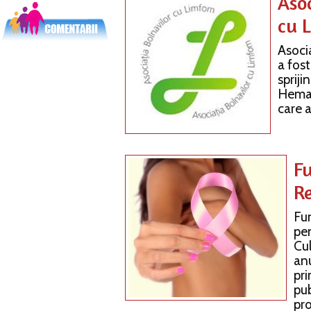
Asoc
cu 
Asoci
a fost
sprij
Hemat
care a
F
R
Fu
pen
Cul
an
pri
pub
pr