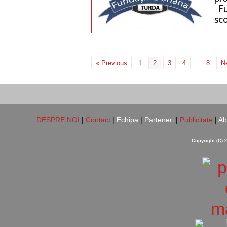
Fu
sco
…
« Previous
1
2
3
4
8
N
DESPRE NOI
|
Contact
|
Echipa
|
Parteneri
|
Publicitate
|
Ab
Copyright (C) 2